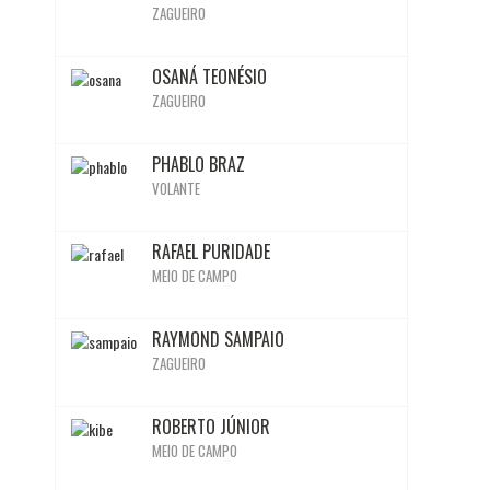
ZAGUEIRO
BIO
OSANÁ TEONÉSIO
ZAGUEIRO
BIO
PHABLO BRAZ
VOLANTE
BIO
RAFAEL PURIDADE
Ativo
Ativo
Ativo
Inativo
MEIO DE CAMPO
BIO
RAYMOND SAMPAIO
ZAGUEIRO
BIO
ROBERTO JÚNIOR
MEIO DE CAMPO
BIO