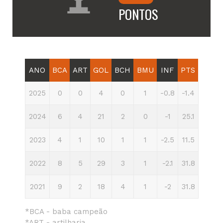
PONTOS
ANO
BCA
ART
GOL
BCH
BMU
INF
PTS
2025
0
0
4
0
1
-0.8
-1.4
2024
6
4
21
2
0
-1
25.1
2023
4
1
10
1
1
-2.5
11.5
2022
8
5
29
3
1
-2.1
31.8
2021
9
2
18
4
1
-2
31.8
*BCA - baba campeão
*ART - artilharia