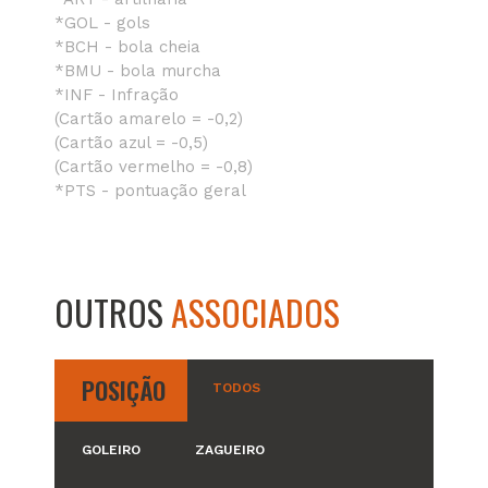
*GOL - gols
*BCH - bola cheia
*BMU - bola murcha
*INF - Infração
(Cartão amarelo = -0,2)
(Cartão azul = -0,5)
(Cartão vermelho = -0,8)
*PTS - pontuação geral
OUTROS
ASSOCIADOS
POSIÇÃO
TODOS
GOLEIRO
ZAGUEIRO