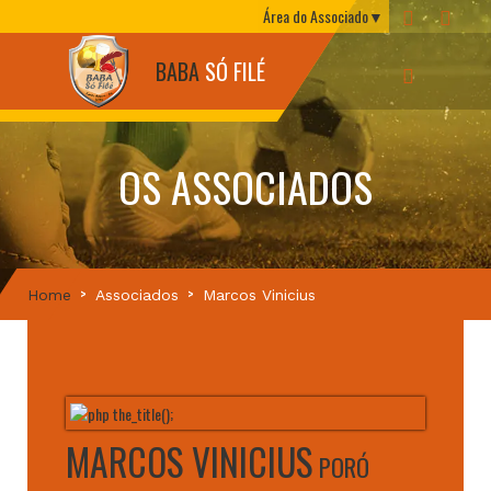
Área do Associado
BABA
SÓ FILÉ
OS ASSOCIADOS
Home
Associados
Marcos Vinicius
MARCOS VINICIUS
PORÓ