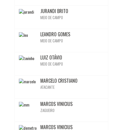
BIO
JURANDI BRITO
MEIO DE CAMPO
BIO
Ativo
Ativo
Inativo
Ativo
Ativo
LEANDRO GOMES
MEIO DE CAMPO
BIO
LUIZ OTÁVIO
MEIO DE CAMPO
BIO
MARCELO CRISTIANO
ATACANTE
BIO
MARCOS VINICIUS
ZAGUEIRO
BIO
Inativo
Inativo
Ativo
Inativo
Inativo
Ativo
Ativo
MARCOS VINICIUS