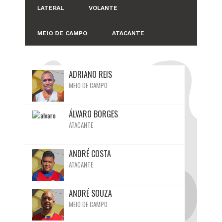
LATERAL
VOLANTE
MEIO DE CAMPO
ATACANTE
BIO
Ativo
Inativo
Inativo
Ativo
Inativo
Ativo
Ativo
ADRIANO REIS
MEIO DE CAMPO
BIO
ÁLVARO BORGES
ATACANTE
BIO
ANDRÉ COSTA
ATACANTE
BIO
ANDRÉ SOUZA
MEIO DE CAMPO
BIO
Ativo
Ativo
Inativo
Inativo
Inativo
Ativo
Ativo