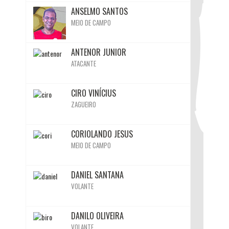
ANSELMO SANTOS
MEIO DE CAMPO
BIO
ANTENOR JUNIOR
ATACANTE
BIO
CIRO VINÍCIUS
ZAGUEIRO
BIO
CORIOLANDO JESUS
Ativo
Ativo
Ativo
Ativo
Ativo
Ativo
MEIO DE CAMPO
BIO
DANIEL SANTANA
VOLANTE
BIO
DANILO OLIVEIRA
VOLANTE