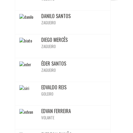
BIO
DANILO SANTOS
ZAGUEIRO
BIO
Ativo
Inativo
Ativo
Ativo
Inativo
Ativo
Ativo
DIEGO MERCÊS
ZAGUEIRO
BIO
ÉDER SANTOS
ZAGUEIRO
BIO
EDVALDO REIS
GOLEIRO
BIO
EDVAN FERREIRA
VOLANTE
BIO
Inativo
Inativo
Ativo