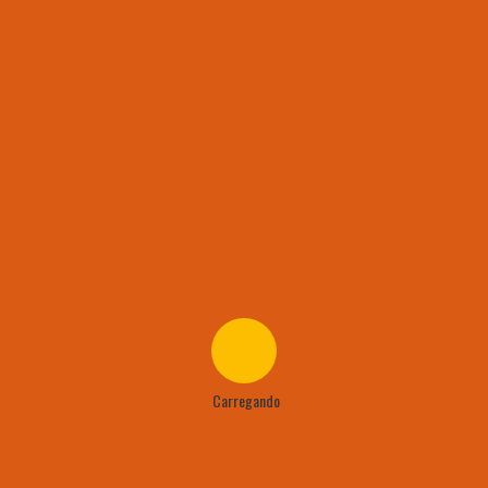
INFRA
ART
GOL
BCH
BM
Carregando