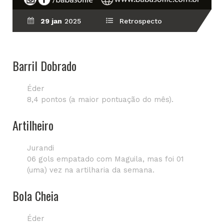
29 jan
2025
Retrospecto
Barril Dobrado
Éder
8,4 pontos (a maior pontuação do mês).
Artilheiro
Jurandi
06 gols empatado com Maguila, mas foi 01
(uma) vez na artilharia da semana.
Bola Cheia
Éder