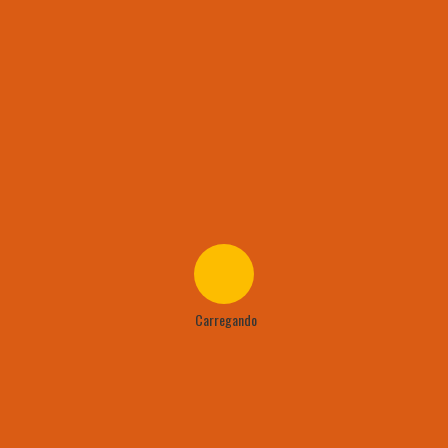
erton
,2 pontos (a maior pontuação do mês).
eiro
reck
 gols e 01 (uma) vez na artilharia da semana.
Cheia
erton
 (duas) vezes como bola cheia.
Carregando
 Murcha
nilo
 (uma) vez como bola murcha e teve a pior pontuação com: -1