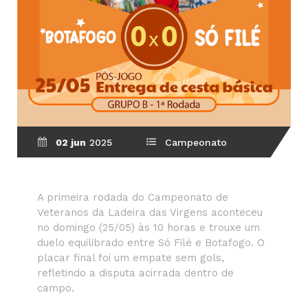
02 jun
2025
Campeonato
A primeira rodada do Campeonato de
Veteranos da Ladeira das Virgens aconteceu
no domingo (25/05) às 10 horas e trouxe um
duelo equilibrado entre Só Filé e Botafogo. O
placar final foi um empate sem gols,
refletindo a disputa acirrada dentro de
campo.