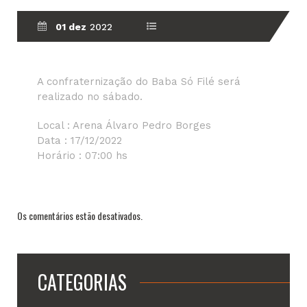
01 dez
2022
A confraternização do Baba Só Filé será
realizado no sábado.
Local : Arena Álvaro Pedro Borges
Data : 17/12/2022
Horário : 07:00 hs
Os comentários estão desativados.
CATEGORIAS