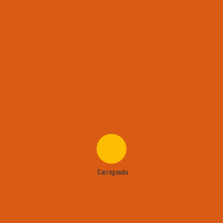
Carregando
17 jun
2025
 veteranos do Só Filé jogará a 3ª Rodada do Campeonato de 