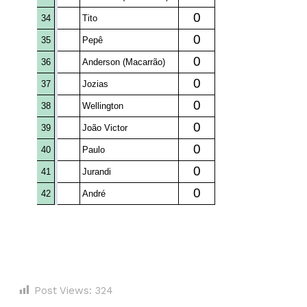
Post Views:
324