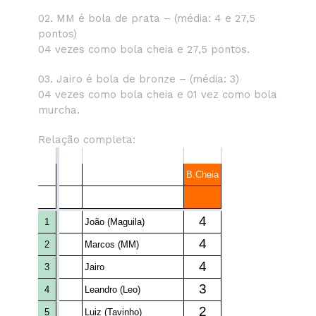
02. MM é bola de prata – (média: 4 e 27,5
pontos)
04 vezes como bola cheia e 27,5 pontos.
03. Jairo é bola de bronze – (média: 3)
04 vezes como bola cheia e 01 vez como bola
murcha.
Relação completa: