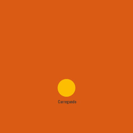
 Campeão
Artilhari
Cheia
Bola Mu
ísticas
o
04
03
03
02
01
Carregando
da
01