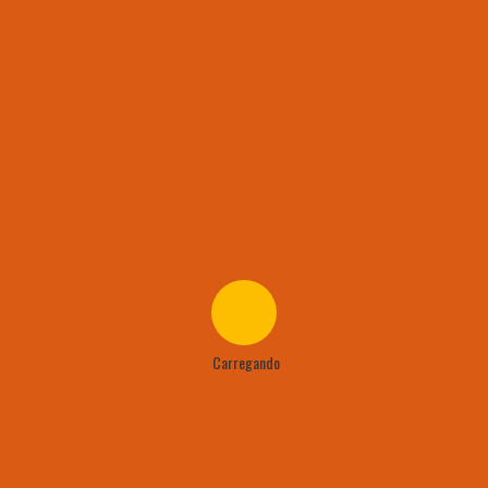
 Campeão
Artilhari
Cheia
Bola Mu
ísticas
Carregando