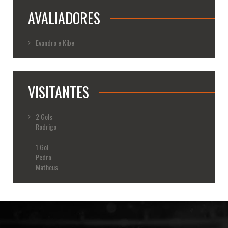
AVALIADORES
Evandro e Kibe
VISITANTES
2 Gols
Rodrigo
1 Gol
Pedro
Matheus