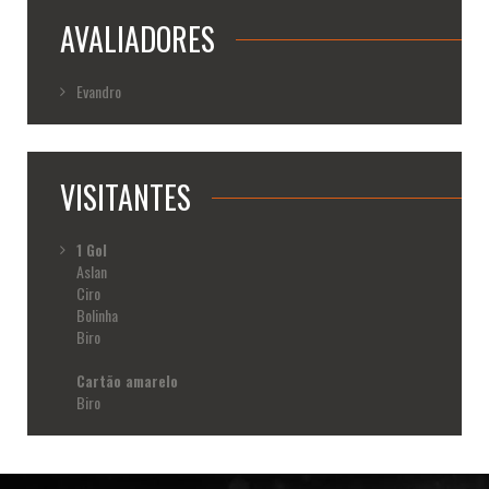
AVALIADORES
Evandro
VISITANTES
1 Gol
Aslan
Ciro
Bolinha
Biro
Cartão amarelo
Biro